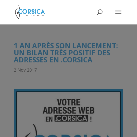
1 AN APRÈS SON LANCEMENT:
UN BILAN TRÈS POSITIF DES
ADRESSES EN .CORSICA
2 Nov 2017