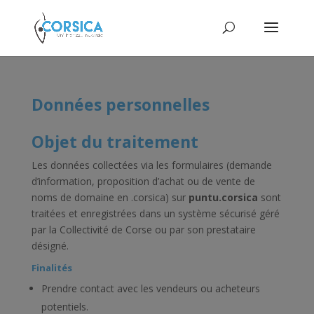
Données personnelles
Objet du traitement
Les données collectées via les formulaires (demande
d’information, proposition d’achat ou de vente de
noms de domaine en .corsica) sur
puntu.corsica
sont
traitées et enregistrées dans un système sécurisé géré
par la Collectivité de Corse ou par son prestataire
désigné.
Finalités
Prendre contact avec les vendeurs ou acheteurs
potentiels.