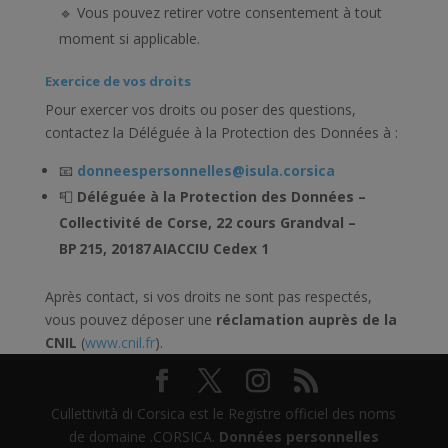
🔹 Vous pouvez retirer votre consentement à tout
moment si applicable.
Exercice de vos droits
Pour exercer vos droits ou poser des questions,
contactez la Déléguée à la Protection des Données à :
📧
donneespersonnelles@isula.corsica
📮
Déléguée à la Protection des Données –
Collectivité de Corse, 22 cours Grandval –
BP 215, 20187 AIACCIU Cedex 1
Après contact, si vos droits ne sont pas respectés,
vous pouvez déposer une
réclamation auprès de la
CNIL
(
www.cnil.fr
).
Cullettività di Corsica est le Registre officiel des noms
de domaine .CORSICA.
Données personnelles