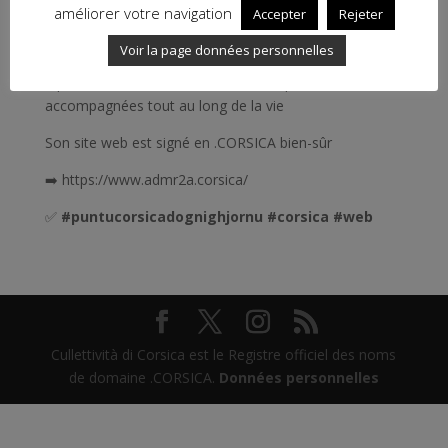
améliorer votre navigation
Accepter
Rejeter
L’ADMR de Corse-du-Sud, un réseau de 21
Voir la page données personnelles
associations membres, facilitateur de vie depuis 1969.
4 pôles de services et des milliers de personnes
accompagnées tout au long de la vie
Son site web est signé en .CORSICA bien-sûr
➡️ https://www.admr2a.corsica/
✅
#puntucorsicadognighjornu
#corsica
#web
Cullettività di Corsica est le Registre officiel des noms
de domaine .CORSICA.
Données personnelles