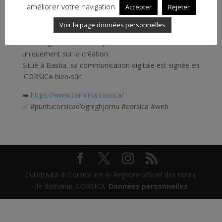
améliorer votre navigation
Accepter
Rejeter
Carmina est un studio d’enregistrement moderne, où
Voir la page données personnelles
les artistes, producteurs et ingénieurs peuvent
s’immerger dans la musique et se concentrer
uniquement sur la création.
Situé à Bastia, sa communication digitale est signée en
.CORSICA bien-sûr.
➡️
https://www.carmina.corsica/
✅ #puntucorsicad’ognighjornu #corsica #web
Cullettività di Corsica est le Registre officiel des noms
de domaine .CORSICA.
Données personnelles