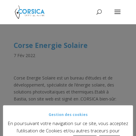
Corse Energie Solaire
7 Fév 2022
Corse Energie Solaire est un bureau d’études et de
développement, spécialiste de l’énergie solaire, des
solutions photovoltaïques et thermiques.Etabli à
Bastia, son site web est signé en .CORSICA bien-sûr:
http://corse-energie-solaire.corsica/
Gestion des cookies
#puntucorsicadognighjornu
#corsica
#web
En poursuivant votre navigation sur ce site, vous acceptez
l’utilisation de Cookies et/ou autres traceurs pour