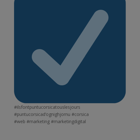
#ilsfontpuntucorsicatouslesjours
#puntucorsicad’ognighjornu #corsica
#web
#
marketing
#
marketingdigital