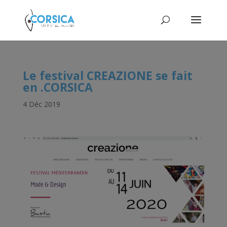
Le festival CREAZIONE se fait
en .CORSICA
4 Déc 2019