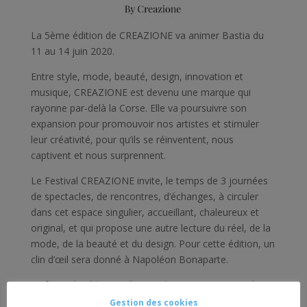
La 5ème édition de CREAZIONE va animer Bastia du
11 au 14 juin 2020.
Entre style, mode, beauté, design, innovation et
musique, CREAZIONE est devenu une marque qui
rayonne par-delà la Corse. Elle va poursuivre son
expansion pour promouvoir nos artistes et stimuler
leur créativité, pour qu’ils se réinventent, nous
captivent et nous surprennent.
Le Festival CREAZIONE invite, le temps de 3 journées
de spectacles, de rencontres, d’échanges, à circuler
dans cet espace singulier, accueillant, chaleureux et
original, et qui propose une autre lecture du réel, de la
mode, de la beauté et du design. Pour cette édition, un
clin d’œil sera donné à Napoléon Bonaparte.
Le festival Méditerranéen Mode & Design se tiendra
du 11 au 14 juin 2020 à Bastia. Tous les détails sur leur
Gestion des cookies