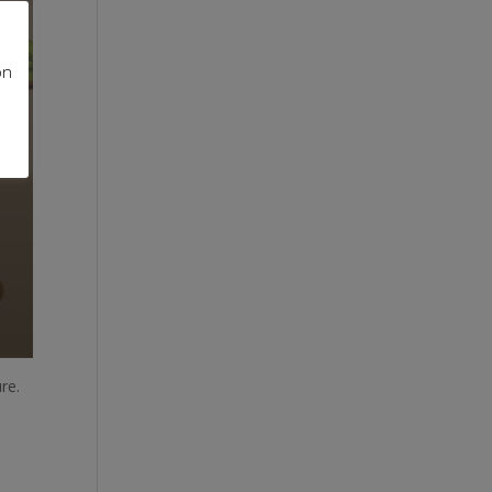
on
re.