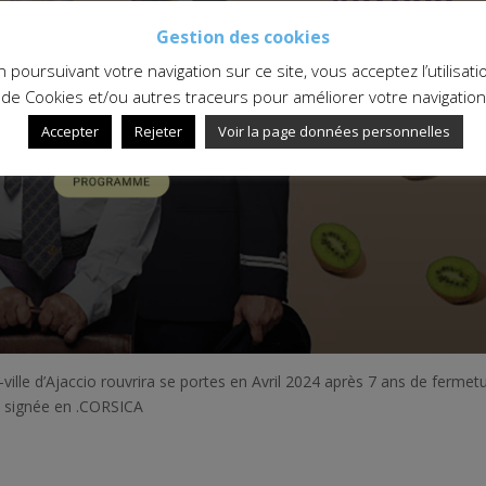
Gestion des cookies
n poursuivant votre navigation sur ce site, vous acceptez l’utilisati
de Cookies et/ou autres traceurs pour améliorer votre navigation
Accepter
Rejeter
Voir la page données personnelles
ville d’Ajaccio rouvrira se portes en Avril 2024 après 7 ans de fermetu
t signée en .CORSICA