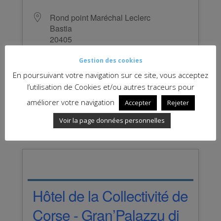
Rond point Maréchal Leclerc
Bastia
20405
Aucuns évènements à venir
Gestion des cookies
En poursuivant votre navigation sur ce site, vous acceptez
l’utilisation de Cookies et/ou autres traceurs pour
Salle des délibérations La coupole
améliorer votre navigation
Accepter
Rejeter
PLUS D’INFOS
Voir la page données personnelles
Hôtel de la Collectivité de
Corse - Gran’Palazzu di