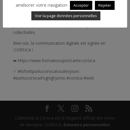
améliorer votre navigation
Accepter
Rejeter
Le Comité territorial Sports Pour Tous est un centre de
Voir la page données personnelles
formation aux métiers du sport au service des
particuliers, des associations, des entreprises et des
collectivités.
Bien-sûr, la communication digitale est signée en
.CORSICA !
➡️ https://www.formationsportsante.corsica
✅ #ilsfontpuntucorsicatouslesjours
#puntucorsicad’ognighjornu #corsica #web
Cullettività di Corsica est le Registre officiel des noms
de domaine .CORSICA.
Données personnelles