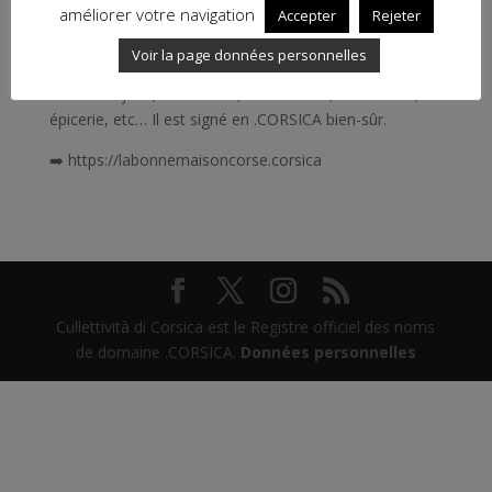
améliorer votre navigation
Accepter
Rejeter
La Bonne Maison Corse, c’est un site e-commerce
Voir la page données personnelles
incontournable des créateurs et producteurs made in
Corsica: bijoux, vêtements, accessoires, décoration,
épicerie, etc… Il est signé en .CORSICA bien-sûr.
➡️ https://labonnemaisoncorse.corsica
Cullettività di Corsica est le Registre officiel des noms
de domaine .CORSICA.
Données personnelles