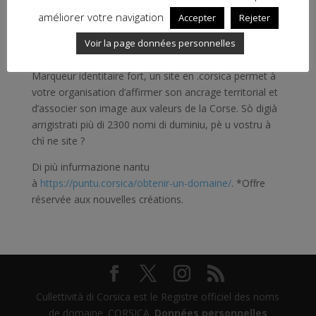
améliorer votre navigation
Accepter
Rejeter
Megliu ch’un situ web, un’identità ! Jusqu’au 30 mars,
Voir la page données personnelles
les noms de domaine en .corsica sont à -50%* !
Marqueur identitaire fort, un site en .corsica permet à
votre organisation d’affirmer son ancrage territorial et
d’associer son image aux valeurs de la Corse. Sò digià
arrigistrati più di 2300 nomi di duminiu, pè u vostru à
chì ne site ?
Di più infurmazione nantu
à
https://puntu.corsica/obtenir-un-domaine/
. *Offre
réservée aux nouvelles créations.
Cullettività di Corsica est le Registre officiel des noms
de domaine .CORSICA.
Données personnelles