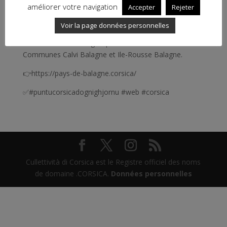
améliorer votre navigation
Accepter
Rejeter
Focus sur le Pays de Balagne🏖🗻 et son site web
Voir la page données personnelles
signé en .CORSICA bien-sûr. Ce pôle d’équilibre
Territorial et Rural regroupe les deux Communautés de
Communes Calvi Balagne et Ile-Rousse Balagne.
👉https://pays-de-balagne.corsica/
✅#puntucorsicadognighjornu #web #corsica
Cullettività di Corsica est le Registre officiel des noms
de domaine .CORSICA.
Données personnelles