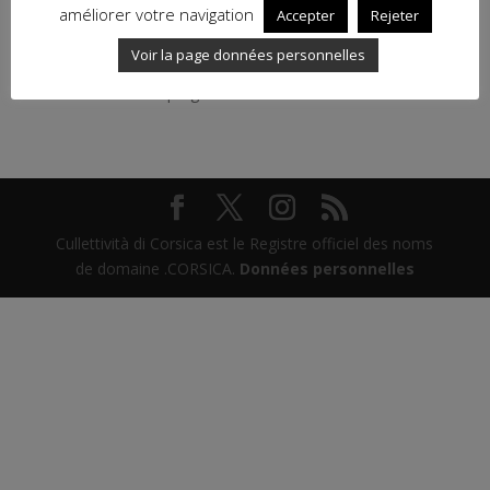
améliorer votre navigation
Accepter
Rejeter
Voir la page données personnelles
Puntu Corsica vi prega bone feste à tutte è à tutti !
Cullettività di Corsica est le Registre officiel des noms
de domaine .CORSICA.
Données personnelles