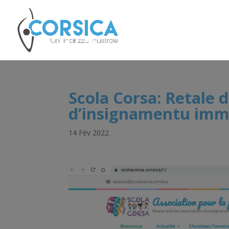
Scola Corsa: Retale d
d’insignamentu imme
14 Fév 2022