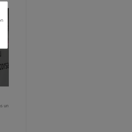
on
ns un