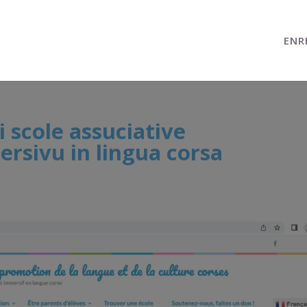
ENR
i scole assuciative
rsivu in lingua corsa