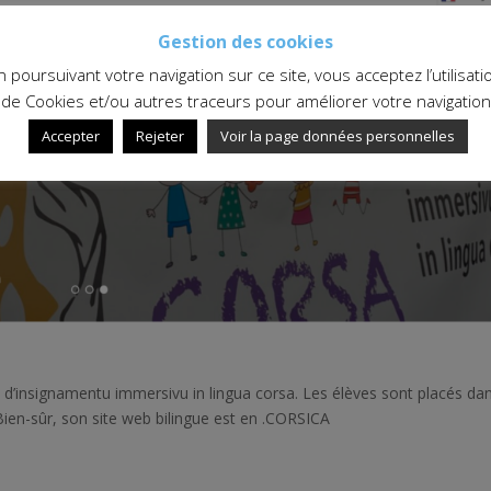
Gestion des cookies
n poursuivant votre navigation sur ce site, vous acceptez l’utilisati
de Cookies et/ou autres traceurs pour améliorer votre navigation
Accepter
Rejeter
Voir la page données personnelles
e d’insignamentu immersivu in lingua corsa. Les élèves sont placés da
ien-sûr, son site web bilingue est en .CORSICA