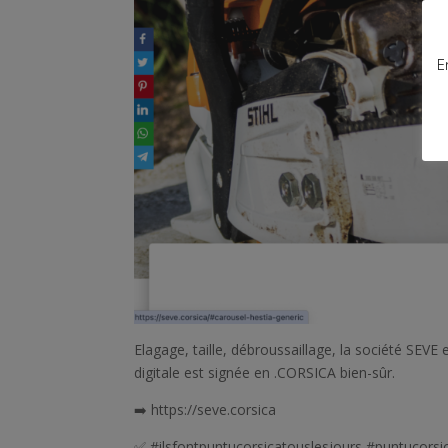
E
Elagage, taille, débroussaillage, la société SEVE
digitale est signée en .CORSICA bien-sûr.
➡️ https://seve.corsica
✅ #ilsfontpuntucorsicatouslesjours #puntucorsi