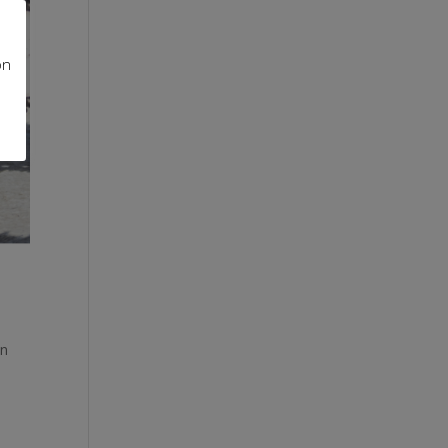
on
on