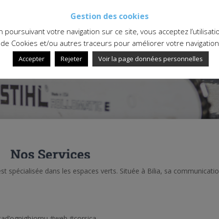
Gestion des cookies
n poursuivant votre navigation sur ce site, vous acceptez l’utilisati
de Cookies et/ou autres traceurs pour améliorer votre navigation
Accepter
Rejeter
Voir la page données personnelles
 est spécialisée dans les espaces verts. Située à Bilia, sa communicati
cad’ognighjornu #web #corsica