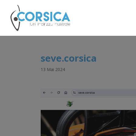
seve.corsica
13 Mai 2024