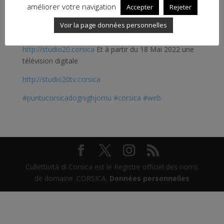
améliorer votre navigation
Accepter
Rejeter
Studio 20 c’est une radio fm sur le 90.5fm dans la
Voir la page données personnelles
vallée de la Gravona, ainsi que dans le Pays Ajaccien.
http://studio20.corsica
Et à partir du 18 Mai 2022 une
télévision digitale
http://studio20tv.corsica
#puntucorsicadognighjornu
#corsica
#web
Cullettività di Corsica est le Registre officiel des noms
de domaine .CORSICA.
Données personnelles