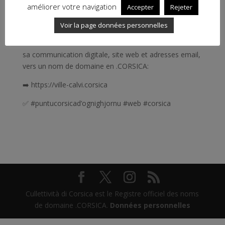
améliorer votre navigation
Accepter
Rejeter
La Ville de Calvi, la capitale économique et touristique
Voir la page données personnelles
de la Balagne, qui précédemment communiquait avec
un nom de domaine en .FR a décidé de basculer toute
sa communication digitale, site web et adresses email,
vers un nom de domaine en .CORSICA:
➡️ https://ville-calvi.corsica
✅ #puntucorsicad’ognighjornu #web #corsica
Cullettività di Corsica est le Registre officiel des noms
de domaine .CORSICA.
Données personnelles