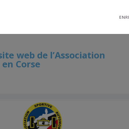
ENR
site web de l’Association
 en Corse