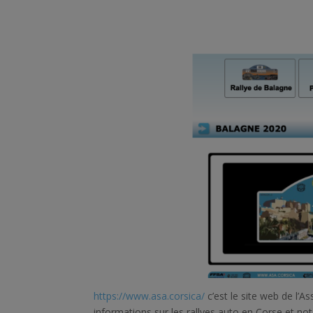
https://www.asa.corsica/
c’est le site web de l’A
informations sur les rallyes auto en Corse et 