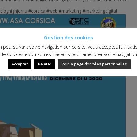
ad’ognighjornu #corsica #web #marketing #marketingdigital
Gestion des cookies
n poursuivant votre navigation sur ce site, vous acceptez l’utilisati
de Cookies et/ou autres traceurs pour améliorer votre navigation
Accepter
Rejeter
Voir la page données personnelles