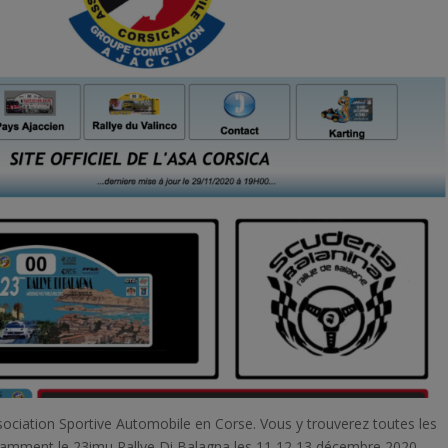
ssociation Sportive Automobile en Corse. Vous y trouverez toutes les
notamment le 23imu Rallye Di Balagna les 11,12,13 décembre 2020.