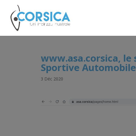
www.asa.corsica, le 
Sportive Automobile
3 Déc 2020