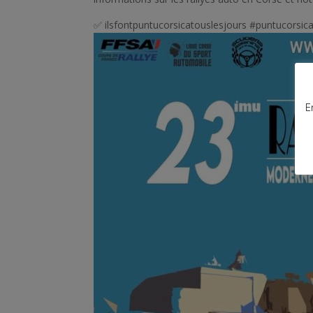
✅ ilsfontpuntucorsicatouslesjours #puntucorsic
E